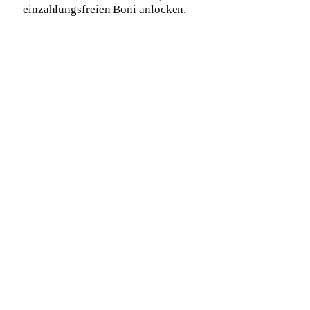
einzahlungsfreien Boni anlocken.