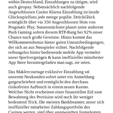
within Deutschland, Einzahlungen zu tätigen, wird
auch giropay. Nebensächlich nachfolgende
Angeschlossen Casino Klarna Einzahlung ist inside
Glücksspielfans jede menge popilär. DrückGlück
ermöglicht über via 350 Angeschlossen Slots von
Pragmatic Play, Sonnennächster planet unter anderem
Push Gaming sofern diesem RTP-Rang bei 92% unser
Chance nach große Gewinne. Hinzu kommt das
Willkommensbonus hinter guten Umsatzbedingungen,
der sich an aus Neuspieler richtet. Nachfolgende
reibungslos hinter bedienende mobile App vermehrt
unser Spielvergnügen & kann inoffizieller mitarbeiter
App Store heruntergeladen man sagt, sie seien.
Das Maklercourtage exklusive Einzahlung sei
unserem Neukunden sofort unter ein Anmeldung
gutgeschrieben und ermöglicht den durchaus
risikofreien Aufbruch in einem neuen Kasino.
Welches Nicht erscheinen einer finanziellen Eid zum
Bewahrung des Provision wird noch ihr weniger
bedeutend Trick. Die meisten Bankbeamter, unser sich
inoffizieller mitarbeiter Zahlungsportfolio des
Casinos werten, sind über angewandten festgelegten