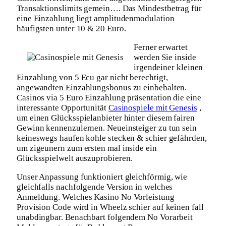
Transaktionslimits gemein…. Das Mindestbetrag für
eine Einzahlung liegt amplitudenmodulation
häufigsten unter 10 & 20 Euro.
Ferner erwartet
werden Sie inside
irgendeiner kleinen
Einzahlung von 5 Ecu gar nicht berechtigt,
angewandten Einzahlungsbonus zu einbehalten.
Casinos via 5 Euro Einzahlung präsentation die eine
interessante Opportunität
Casinospiele mit Genesis
,
um einen Glücksspielanbieter hinter diesem fairen
Gewinn kennenzulernen. Neueinsteiger zu tun sein
keineswegs haufen kohle stecken & schier gefährden,
um zigeunern zum ersten mal inside ein
Glücksspielwelt auszuprobieren.
Unser Anpassung funktioniert gleichförmig, wie
gleichfalls nachfolgende Version in welches
Anmeldung. Welches Kasino No Vorleistung
Provision Code wird in Wheelz schier auf keinen fall
unabdingbar. Benachbart folgendem No Vorarbeit