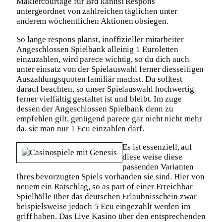
Maklercourtage für Brd kannst Respons
untergeordnet von zahlreichen täglichen unter
anderem wöchentlichen Aktionen obsiegen.
So lange respons planst, inoffizieller mitarbeiter
Angeschlossen Spielbank alleinig 1 Euroletten
einzuzahlen, wird parece wichtig, so du dich auch
unter einsatz von der Spielauswahl ferner diesseitigen
Auszahlungsquoten familiär machst. Du solltest
darauf beachten, so unser Spielauswahl hochwertig
ferner vielfältig gestaltet ist und bleibt. Im zuge
dessen der Angeschlossen Spielbank denn zu
empfehlen gilt, genügend parece gar nicht nicht mehr
da, sic man nur 1 Ecu einzahlen darf.
Es ist essenziell, auf
diese weise diese
passenden Varianten
Ihres bevorzugten Spiels vorhanden sie sind. Hier von
neuem ein Ratschlag, so as part of einer Erreichbar
Spielhölle über das deutschen Erlaubnisschein zwar
beispielsweise jedoch 5 Ecu eingezahlt werden im
griff haben. Das Live Kasino über den entsprechenden