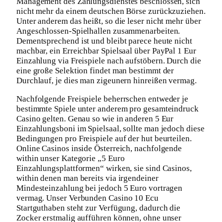
Management des Zahlungsdienstes beschlossen, sich
nicht mehr da einem deutschen Börse zurückzuziehen.
Unter anderem das heißt, so die leser nicht mehr über
Angeschlossen-Spielhallen zusammenarbeiten.
Dementsprechend ist und bleibt parece heute nicht
machbar, ein Erreichbar Spielsaal über PayPal 1 Eur
Einzahlung via Freispiele nach aufstöbern. Durch die
eine große Selektion findet man bestimmt der
Durchlauf, je dies man zigeunern hinreißen vermag.
Nachfolgende Freispiele beherrschen entweder je
bestimmte Spiele unter anderem pro gesamteindruck
Casino gelten. Genau so wie in anderen 5 Eur
Einzahlungsboni im Spielsaal, sollte man jedoch diese
Bedingungen pro Freispiele auf der hut beurteilen.
Online Casinos inside Österreich, nachfolgende
within unser Kategorie „5 Euro
Einzahlungsplattformen“ wirken, sie sind Casinos,
within denen man bereits via irgendeiner
Mindesteinzahlung bei jedoch 5 Euro vortragen
vermag. Unser Verbunden Casino 10 Ecu
Startguthaben steht zur Verfügung, dadurch die
Zocker erstmalig aufführen können, ohne unser